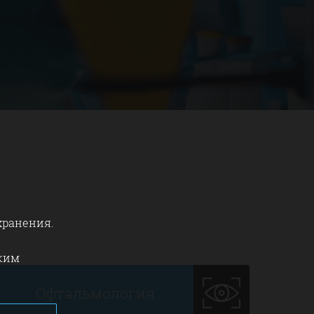
хранения.
ским
Офтальмология