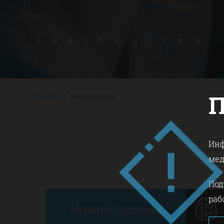
А
Б
В
З
Л
М
Н
С
Т
Ф
Ц
Главная
/
Вся продукция
Инф
мед
Под
раб
Нервная система