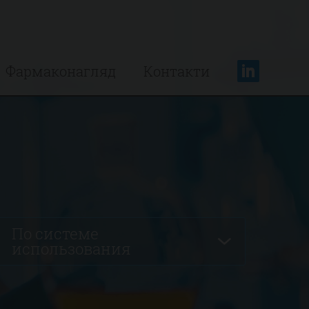
Фармаконагляд
Контакти
По системе
использования