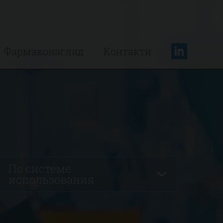
Фармаконагляд
Контакти
По системе
использования