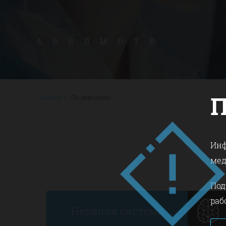
А
Б
В
Л
М
Н
Т
Ф
Главная
/
По действию
Инф
мед
Под
раб
Нервная система