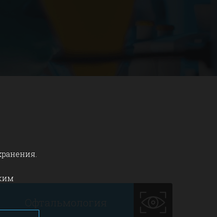
хранения.
ским
Офтальмология