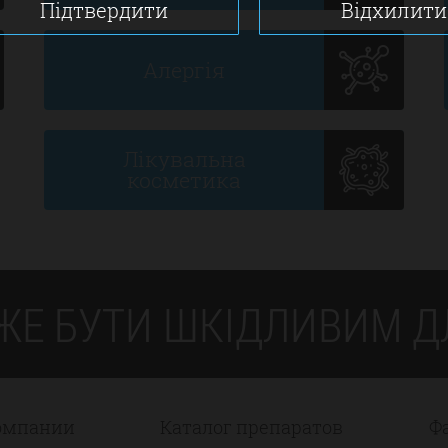
Підтвердити
Відхилити
Алергія
Лікувальна
косметика
ЖЕ БУТИ ШКІДЛИВИМ ДЛ
омпании
Каталог препаратов
Ф