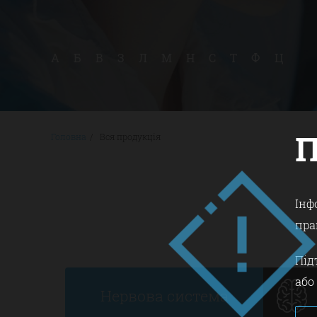
А
Б
В
З
Л
М
Н
С
Т
Ф
Ц
Головна
/
Вся продукція
Інф
пра
Під
або
Нервова система