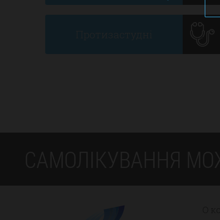
Протизастудні
САМОЛІКУВАННЯ МО
О к