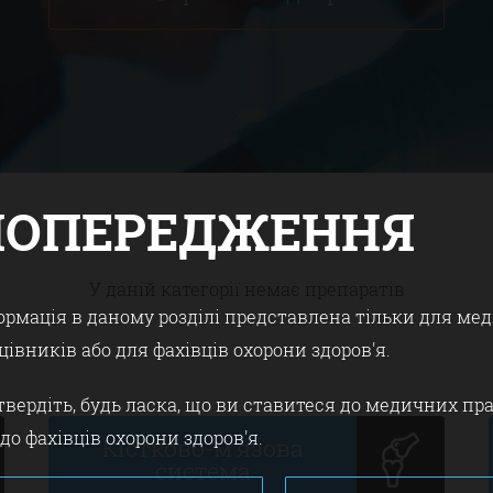
ПОПЕРЕДЖЕННЯ
У даній категорії немає препаратів
ормація в даному розділі представлена тільки для ме
цівників або для фахівців охорони здоров'я.
твердіть, будь ласка, що ви ставитеся до медичних пр
 до фахівців охорони здоров'я.
Кістково-м'язова
система