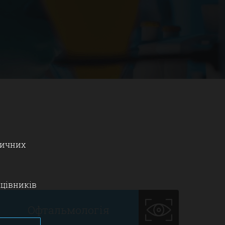
дичних
ацівників
Офтальмологія