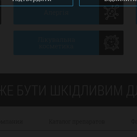
Алергія
Лікувальна
косметика
ЖЕ БУТИ ШКІДЛИВИМ ДЛ
омпании
Каталог препаратов
Ф