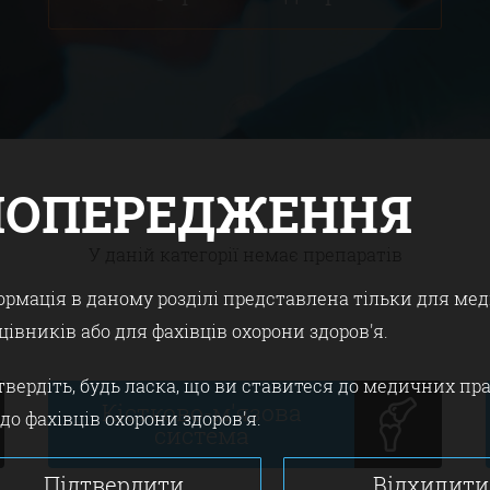
ПОПЕРЕДЖЕННЯ
У даній категорії немає препаратів
ормація в даному розділі представлена тільки для ме
цівників або для фахівців охорони здоров'я.
твердіть, будь ласка, що ви ставитеся до медичних пр
Кістково-м'язова
 до фахівців охорони здоров'я.
система
Підтвердити
Відхилити