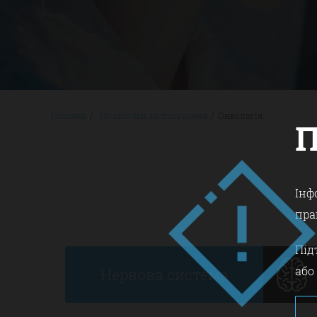
Головна
/
По системі застосування
/
Онкологія
Інф
пра
Під
або
Нервова система