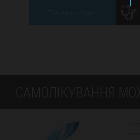
Протизастудні
САМОЛІКУВАННЯ МО
О к