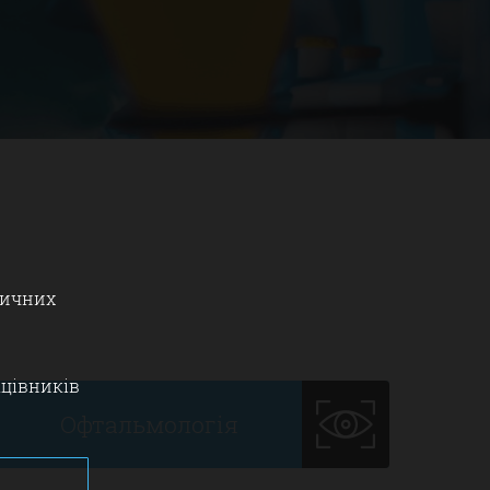
дичних
ацівників
Офтальмологія