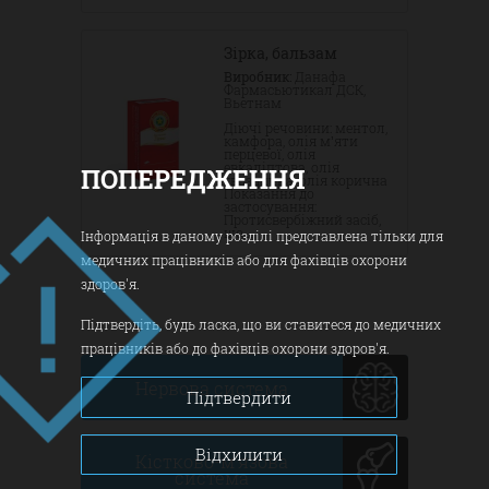
Зірка, бальзам
Виробник
Данафа
Фармасьютикал ДСК,
Вьетнам
Діючі речовини: ментол,
камфора, олія м’яти
перцевої, олія
евкаліптова, олія
ПОПЕРЕДЖЕННЯ
гвоздична, олія корична
Показання до
застосування:
Протисвербіжний засіб,
що...
Інформація в даному розділі представлена тільки для
медичних працівників або для фахівців охорони
здоров'я.
Підтвердіть, будь ласка, що ви ставитеся до медичних
працівників або до фахівців охорони здоров'я.
Нервова система
Підтвердити
Відхилити
Кістково-м'язова
система