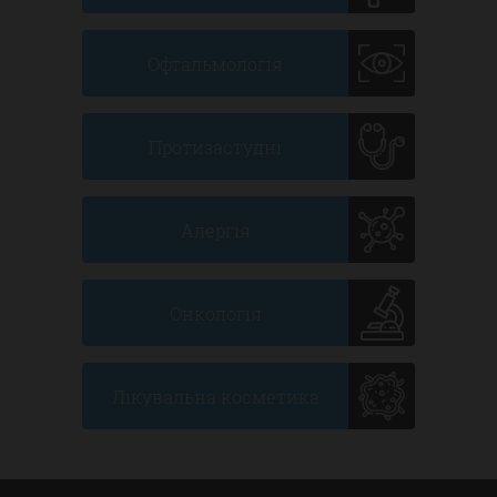
Офтальмологія
Протизастудні
Алергія
Онкологія
Лікувальна косметика