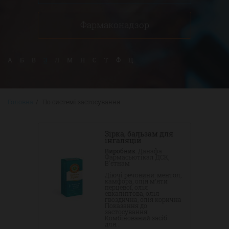
Фармаконадзор
А
Б
В
З
Л
М
Н
С
Т
Ф
Ц
Головна
/
По системі застосування
Зірка, бальзам для
інгаляцій
Виробник
Данафа
Фармасьютікал ДСК,
В'єтнам
Діючі речовини: ментол,
камфора, олія м’яти
перцевої, олія
евкаліптова, олія
гвоздична, олія корична
Показання до
застосування:
Комбінований засіб
для...